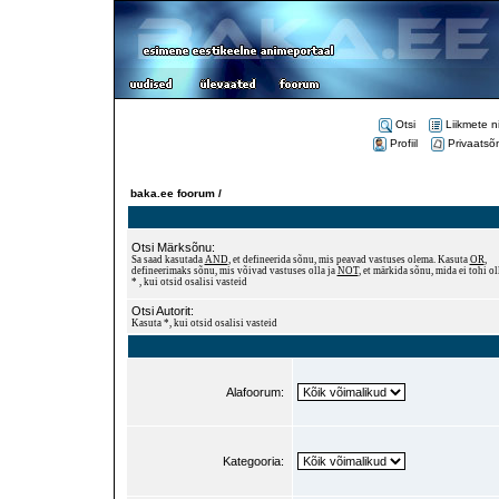
Otsi
Liikmete n
Profiil
Privaatsõ
baka.ee foorum /
Otsi Märksõnu:
Sa saad kasutada
AND
, et defineerida sõnu, mis peavad vastuses olema. Kasuta
OR
,
defineerimaks sõnu, mis võivad vastuses olla ja
NOT
, et märkida sõnu, mida ei tohi ol
* , kui otsid osalisi vasteid
Otsi Autorit:
Kasuta *, kui otsid osalisi vasteid
Alafoorum:
Kategooria: