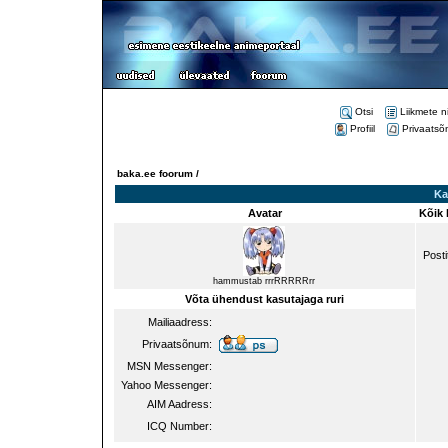
Otsi
Liikmete n
Profiil
Privaatsõ
baka.ee foorum /
Kas
Avatar
Kõik 
Posti
hammustab rrrRRRRRrr
Võta ühendust kasutajaga ruri
Mailiaadress:
Privaatsõnum:
MSN Messenger:
Yahoo Messenger:
AIM Aadress:
ICQ Number: