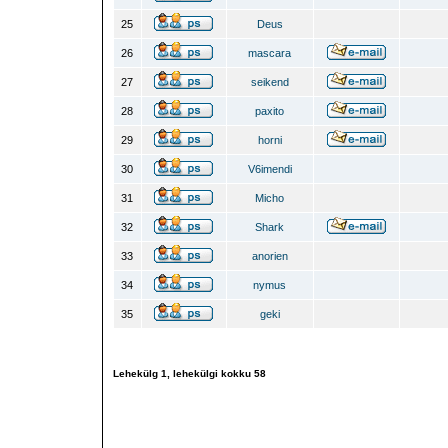
25
Deus
26
mascara
27
seikend
28
paxito
29
horni
30
V6imendi
31
Micho
32
Shark
33
anorien
34
nymus
35
geki
Lehekülg
1
, lehekülgi kokku
58