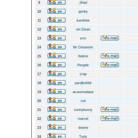
9
Jihad
10
genky
11
kamfriek
12
xin Zeran
13
erm
14
Mr Cinnamon
15
Xelene
16
Pergele
17
crap
18
pardike666
19
acousmatique
20
ruri
21
sunnybunny
22
marcel
23
downo
24
Turin