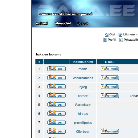
Otsi
Liikmete n
Profiil
Privaatsõ
baka.ee foorum /
#
Kasutajanimi
E-mail
1
manic
2
Vabarnamees
3
hjarg
4
catbert
kohas
5
Sardokaur
6
kinnas
7
promillipoiss
8
Killerbean