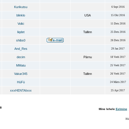
Kurikutsu
6 Sept 2016
blinklo
USA
15 Okt 2016
Volki
11 Dets 2016
liqdet
Tallinn
25 Dets 2016
shibs0
26 Dets 2016
And_Res
29 Jan 2017
decim
Pärnu
18 Veeb 2017
MMatu
25 Veeb 2017
Vakar345
Tallinn
26 Veeb 2017
HüFü
24 Märts 2017
xxxHENTAIxxx
25 Apr 2017
8
Mine lehele
Eelmine
Hü