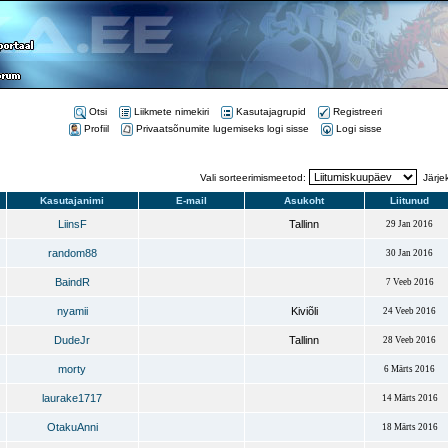
Otsi
Liikmete nimekiri
Kasutajagrupid
Registreeri
Profiil
Privaatsõnumite lugemiseks logi sisse
Logi sisse
Vali sorteerimismeetod:
Järje
Kasutajanimi
E-mail
Asukoht
Liitunud
LiinsF
Tallinn
29 Jan 2016
random88
30 Jan 2016
BaindR
7 Veeb 2016
nyamii
Kiviõli
24 Veeb 2016
DudeJr
Tallinn
28 Veeb 2016
morty
6 Märts 2016
laurake1717
14 Märts 2016
OtakuAnni
18 Märts 2016