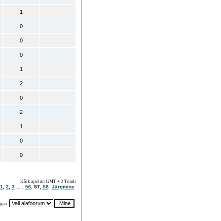
1
0
0
0
1
2
0
2
1
0
0
Kõik ajad on GMT + 2 Tundi
1
,
2
,
3
... ,
56
,
57
,
58
Järgmine
ppa: