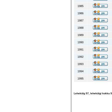
1985
1986
1987
1988
1989
1990
1991
1992
1993
1994
1995
Lehekülg
57
, lehekülgi kokku
5