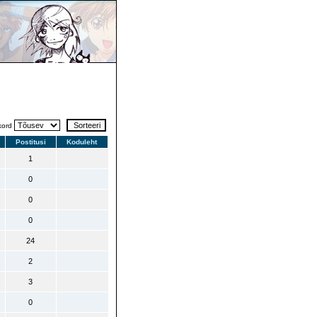
kord
Postitusi
Koduleht
1
0
0
0
24
2
3
0