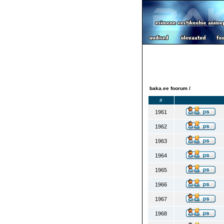
baka.ee foorum /
#
1961
1962
1963
1964
1965
1966
1967
1968