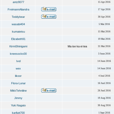
antz8077
15 Apr 2016
FreimannAliandra
17 Apr 2016
Teddybear
30 Apr 2016
wasabi404
5 Mai 2016
kumatetsu
15 Mai 2016
Elizabeth91
19 Mai 2016
KirmiShinigami
Ma ise ka ei tea
31 Mai 2016
kneesocks00
3 Juun 2016
Ivel
14 Juun 2016
wex
14 Juun 2016
likoor
4 Juul 2016
Flora-Lunar
16 Juul 2016
MikkTehniline
26 Juul 2016
Jimmy
19 Aug 2016
Yuki Nagato
30 Aug 2016
karllutt700
1 Sept 2016