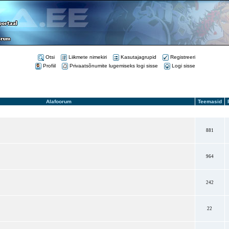
Otsi
Liikmete nimekiri
Kasutajagrupid
Registreeri
Profiil
Privaatsõnumite lugemiseks logi sisse
Logi sisse
Alafoorum
Teemasid
P
881
964
242
22