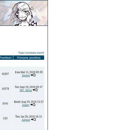
Vaata vastamata teateid
ostitusi
Viimane postitus
Esm Mai 11, 2026 09:39
45097
Soobel
Teis Sept 29, 2020 09:37
19378
SSJ_Silver
Reede Aug 19, 2016 13:37
3545
Jimmy
Teis Jan 26, 2016 16:15
533
August