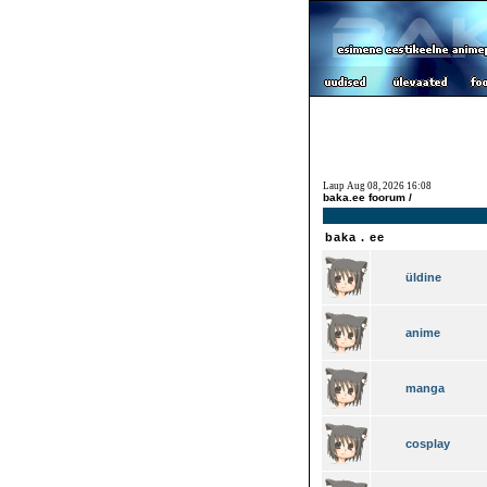
Laup Aug 08, 2026 16:08
baka.ee foorum /
baka . ee
üldine
anime
manga
cosplay