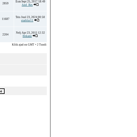
Esm Sept 25, 2017 18:49
2859
And_Res
Teis Juul 23, 2024 00:50
11687
starblur11
Nelj Apr 23, 2015 12:32
2204
Hekami
Kõik ajad on GMT + 2 Tundi