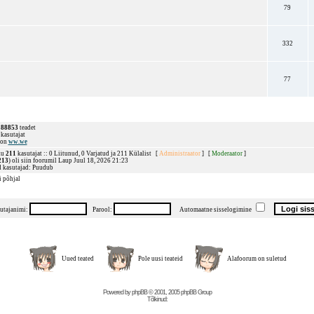
79
332
77
d
88853
teadet
kasutajat
 on
ww.we
ku
211
kasutajat :: 0 Liitunud, 0 Varjatud ja 211 Külalist [
Administraator
] [
Moderaator
]
213
) oli siin foorumil Laup Juul 18, 2026 21:23
d kasutajad: Puudub
 põhjal
utajanimi:
Parool:
Automaatne sisselogimine
Uued teated
Pole uusi teateid
Alafoorum on suletud
Powered by
phpBB
© 2001, 2005 phpBB Group
Tõlkinud: