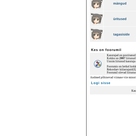
mängud
üritused
tagasiside
Kes on foorumil
Kasutajad on postitanu
Kokku on
2007
liitunud 
Uusim liitunud kasutaja
Foorumis on hetkel kok
Rekordarv külastajaid(
1
Foorumil olevad liitunu
Andmed põhinevad viimase viie minuti
Logi sisse
Kas