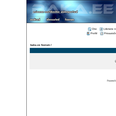
Otsi
Liikmete n
Profiil
Privaatsõ
baka.ee foorum /
Powered 